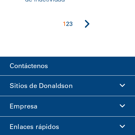
1
2
3
Contáctenos
Sitios de Donaldson
Empresa
Donaldson Life Sciences
Comprar en Donaldson
Enlaces rápidos
Información de la empresa