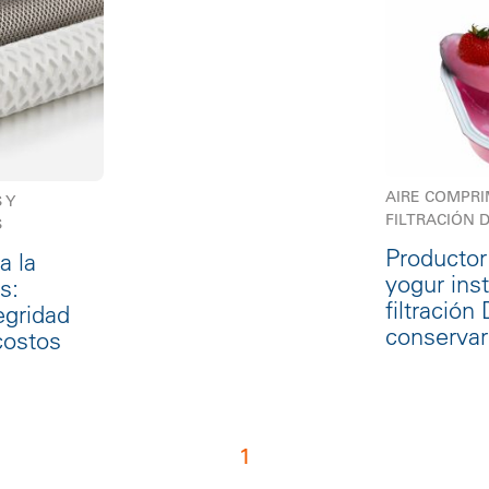
AIRE COMPRI
 Y
FILTRACIÓN 
S
Productor
a la
yogur ins
s:
filtració
egridad
conservar 
costos
1