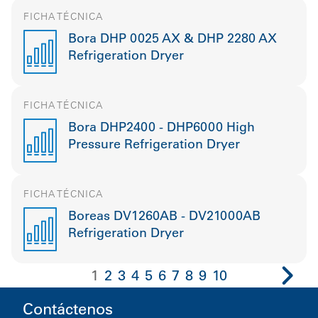
FICHA TÉCNICA
Bora DHP 0025 AX & DHP 2280 AX
Refrigeration Dryer
FICHA TÉCNICA
Bora DHP2400 - DHP6000 High
Pressure Refrigeration Dryer
FICHA TÉCNICA
Boreas DV1260AB - DV21000AB
Refrigeration Dryer
1
2
3
4
5
6
7
8
9
10
Contáctenos