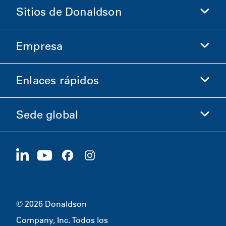
Sitios de Donaldson
Empresa
Donaldson Life Sciences
Comprar en Donaldson
Enlaces rápidos
Información de la empresa
Ética y cumplimiento
Sede global
Inversionistas
Carreras
Proveedores
Postúlese ahora
1400 W 94th Street
Sostenibilidad
Artículos promocionales
Bloomington, MN
55431
© 2026 Donaldson
Company, Inc. Todos los