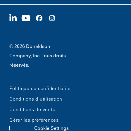
Fournisseurs
Postuler maintenant
1400 W 94th Street
Développement durable
Produits dérivés
Bloomington, MN
55431
© 2026 Donaldson
Company, Inc. Tous droits
réservés.
Politique de confidentialité
Conditions d'utilisation
Conditions de vente
Gérer les préférences
Cookie Settings