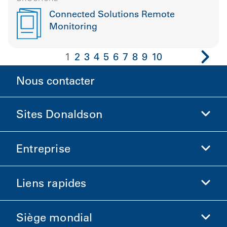
Connected Solutions Remote
Monitoring
1
2
3
4
5
6
7
8
9
10
Nous contacter
Sites Donaldson
Entreprise
Donaldson Sciences de la vie
Boutique Donaldson
Liens rapides
Informations sur l'entreprise
Éthique et conformité
Siège mondial
Investisseurs
Carrières