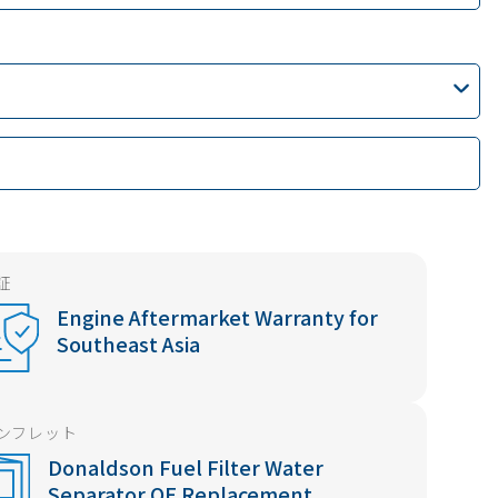
証
Engine Aftermarket Warranty for
Southeast Asia
ンフレット
Donaldson Fuel Filter Water
Separator OE Replacement