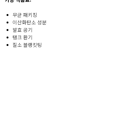
무균 패키징
이산화탄소 성분
발효 공기
탱크 환기
질소 블랭킷팅