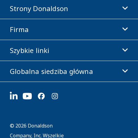
Strony Donaldson
Firma
Donaldson Life Sciences
Sklep Donaldson
Szybkie linki
Informacje o firmie
Etyka i zgodność z przepisami
Globalna siedziba główna
Inwestorzy
Kariera
Dostawcy
Aplikuj teraz
1400 W 94th Street
Zrównoważony rozwój
Gadżety firmowe
Bloomington, MN
55431
© 2026 Donaldson
Company, Inc. Wszelkie