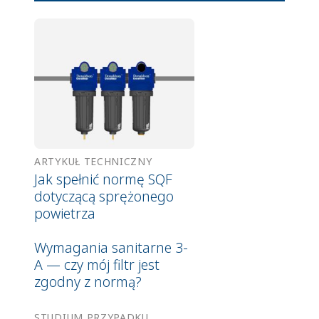
ARTYKUŁ TECHNICZNY
Jak spełnić normę SQF
dotyczącą sprężonego
powietrza
Wymagania sanitarne 3-
A — czy mój filtr jest
zgodny z normą?
STUDIUM PRZYPADKU