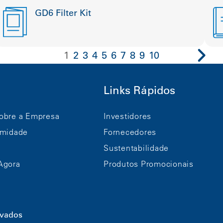
GD6 Filter Kit
1
2
3
4
5
6
7
8
9
10
Links Rápidos
obre a Empresa
Investidores
rmidade
Fornecedores
Sustentabilidade
Agora
Produtos Promocionais
rvados