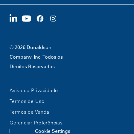
Fornecedores
Candidate-se Agora
1400 W 94th Street
Sustentabilidade
Produtos Promocionais
Bloomington, MN
55431
© 2026 Donaldson
Company, Inc. Todos os
Direitos Reservados
Aviso de Privacidade
Termos de Uso
Termos de Venda
Gerenciar Preferências
Cookie Settings