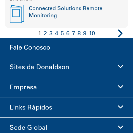
Connected Solutions Remote
Monitoring
1
2
3
4
5
6
7
8
9
10
Fale Conosco
Sites da Donaldson
Empresa
Donaldson Life Sciences
Loja Donaldson
Links Rápidos
Informações sobre a Empresa
Ética e Conformidade
Sede Global
Investidores
Carreiras