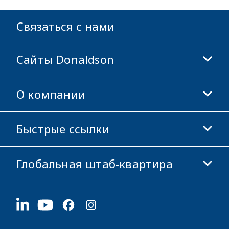
Связаться с нами
Сайты Donaldson
О компании
Donaldson Life Sciences
Магазин Donaldson
Быстрые ссылки
Информация о компании
Этика и соблюдение норм
Глобальная штаб-квартира
Инвесторам
Карьера
Поставщикам
Подать заявку
1400 W 94th Street
Устойчивое развитие
Сувенирная продукция