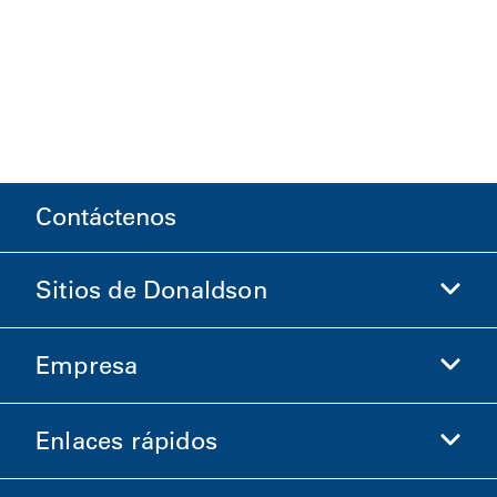
Contáctenos
Sitios de Donaldson
Empresa
Donaldson Life Sciences
Comprar en Donaldson
Enlaces rápidos
Información de la empresa
Ética y cumplimiento