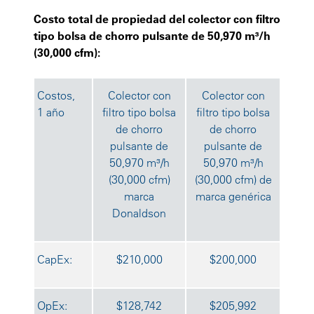
Costo total de propiedad del colector con filtro
tipo bolsa de chorro pulsante de 50,970 m³/h
(30,000 cfm):
Costos,
Colector con
Colector con
1 año
filtro tipo bolsa
filtro tipo bolsa
de chorro
de chorro
pulsante de
pulsante de
50,970 m³/h
50,970 m³/h
(30,000 cfm)
(30,000 cfm) de
marca
marca genérica
Donaldson
CapEx:
$210,000
$200,000
OpEx:
$128,742
$205,992