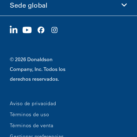
Sede global
Inversionistas
Carreras
Proveedores
Postúlese ahora
1400 W 94th Street
Sostenibilidad
Artículos promocionales
Bloomington, MN
55431
© 2026 Donaldson
Company, Inc. Todos los
derechos reservados.
Aviso de privacidad
Términos de uso
Términos de venta
Gestionar preferencias