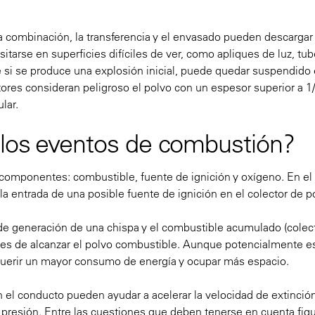
a combinación, la transferencia y el envasado pueden descargar
rse en superficies difíciles de ver, como apliques de luz, tube
e si se produce una explosión inicial, puede quedar suspendido e
res consideran peligroso el polvo con un espesor superior a 1
lar.
 los eventos de combustión?
 componentes: combustible, fuente de ignición y oxígeno. En el
a entrada de una posible fuente de ignición en el colector de p
 de generación de una chispa y el combustible acumulado (colec
ntes de alcanzar el polvo combustible. Aunque potencialmente e
querir un mayor consumo de energía y ocupar más espacio.
n el conducto pueden ayudar a acelerar la velocidad de extinción
presión. Entre las cuestiones que deben tenerse en cuenta figu