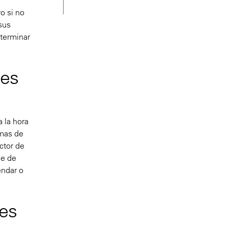
o si no
sus
eterminar
nes
a la hora
emas de
ctor de
se de
endar o
les