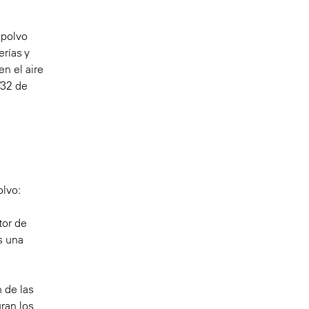
 polvo
rías y
n el aire
/32 de
olvo:
tor de
s una
 de las
ran los