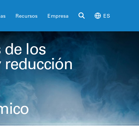
ias
Recursos
Empresa
ES
s de los
y reducción
mico