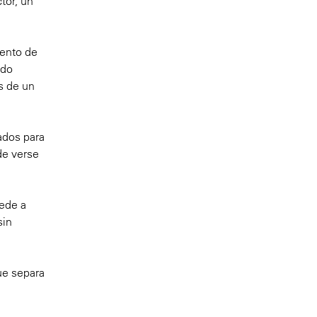
tor, un
vento de
odo
s de un
ados para
de verse
cede a
sin
que separa