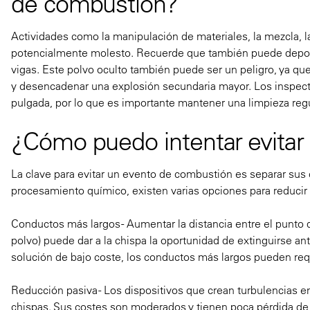
de combustión?
Actividades como la manipulación de materiales, la mezcla, l
potencialmente molesto. Recuerde que también puede deposita
vigas. Este polvo oculto también puede ser un peligro, ya qu
y desencadenar una explosión secundaria mayor. Los inspecto
pulgada, por lo que es importante mantener una limpieza regu
¿Cómo puedo intentar evitar
La clave para evitar un evento de combustión es separar sus
procesamiento químico, existen varias opciones para reducir l
Conductos más largos
- Aumentar la distancia entre el punto
polvo) puede dar a la chispa la oportunidad de extinguirse a
solución de bajo coste, los conductos más largos pueden re
Reducción pasiva
- Los dispositivos que crean turbulencias e
chispas. Sus costes son moderados y tienen poca pérdida de 