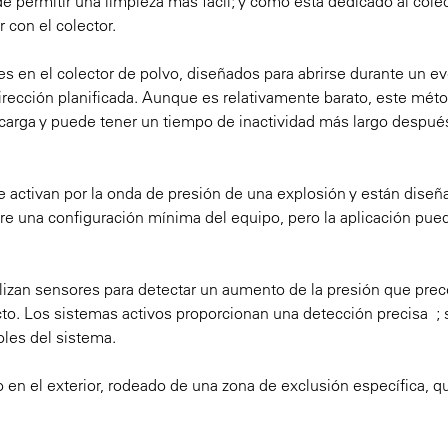
 permitir una limpieza más fácil; y como está dedicado al colec
 con el colector.
es en el colector de polvo, diseñados para abrirse durante un e
irección planificada. Aunque es relativamente barato, este mét
scarga y puede tener un tiempo de inactividad más largo despué
se activan por la onda de presión de una explosión y están diseñ
iere una configuración mínima del equipo, pero la aplicación pue
tilizan sensores para detectar un aumento de la presión que pre
cto. Los sistemas activos proporcionan una detección precisa ; 
oles del sistema.
vo en el exterior, rodeado de una zona de exclusión específica, 