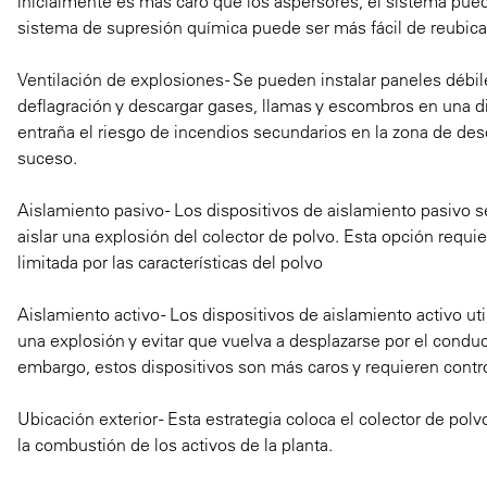
inicialmente es más caro que los aspersores, el sistema puede
sistema de supresión química puede ser más fácil de reubicar
Ventilación de explosiones
- Se pueden instalar paneles débil
deflagración y descargar gases, llamas y escombros en una d
entraña el riesgo de incendios secundarios en la zona de de
suceso.
Aislamiento pasivo
- Los dispositivos de aislamiento pasivo 
aislar una explosión del colector de polvo. Esta opción requ
limitada por las características del polvo
Aislamiento activo
- Los dispositivos de aislamiento activo u
una explosión y evitar que vuelva a desplazarse por el condu
embargo, estos dispositivos son más caros y requieren contr
Ubicación exterior
- Esta estrategia coloca el colector de pol
la combustión de los activos de la planta.