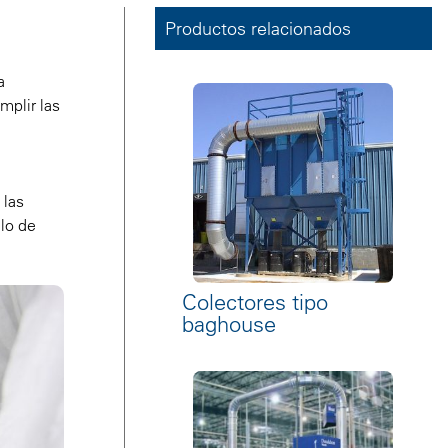
Productos relacionados
a
mplir las
 las
llo de
Colectores tipo
baghouse