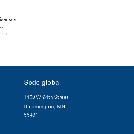
isar sus
 al
d de
Sede global
1400 W 94th Street
Bloomington, MN
55431