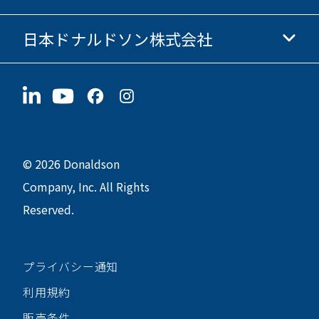
倫理・コンプライアンス
日本ドナルドソン株式会社
投資家情報
採用情報
サプライヤー情報
今すぐ応募
〒190-0022
サステナビリティ
グッズ
東京都立川市錦町1-8-7
© 2026 Donaldson
Company, Inc. All Rights
Reserved.
プライバシー通知
利用規約
販売条件