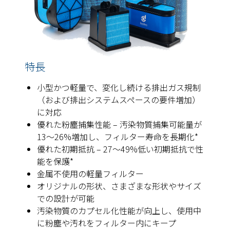
特長
小型かつ軽量で、変化し続ける排出ガス規制
（および排出システムスペースの要件増加）
に対応
優れた粉塵捕集性能 – 汚染物質捕集可能量が
13～26%増加し、フィルター寿命を長期化*
優れた初期抵抗 – 27～49%低い初期抵抗で性
能を保護*
金属不使用の軽量フィルター
オリジナルの形状、さまざまな形状やサイズ
での設計が可能
汚染物質のカプセル化性能が向上し、使用中
に粉塵や汚れをフィルター内にキープ