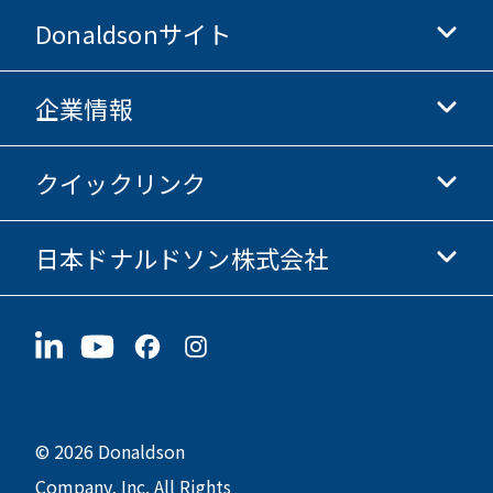
Donaldsonサイト
企業情報
Donaldsonライフサイエンス
Donaldsonオンラインストア
クイックリンク
企業情報
倫理・コンプライアンス
日本ドナルドソン株式会社
投資家情報
採用情報
サプライヤー情報
今すぐ応募
〒190-0022
サステナビリティ
グッズ
東京都立川市錦町1-8-7
© 2026 Donaldson
Company, Inc. All Rights