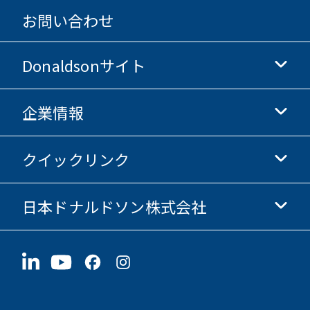
お問い合わせ
Donaldsonサイト
企業情報
Donaldsonライフサイエンス
Donaldsonオンラインストア
クイックリンク
企業情報
倫理・コンプライアンス
日本ドナルドソン株式会社
投資家情報
採用情報
サプライヤー情報
今すぐ応募
〒190-0022
サステナビリティ
グッズ
東京都立川市錦町1-8-7