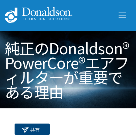
純正のDonaldson®
PowerCore®エアフ
ィルターが重要で
ある理由
共有