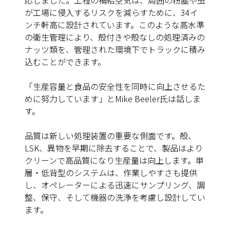
応しました。工程の補給空気は、周囲の粉塵や虫
が工場に侵入するリスクを減らすために、34イ
ンチ軒高に設計されています。このような高水準
の衛生管理により、殻付きや殻なしの処理済みの
ナッツ類を、管理された環境下でトラックに積み
込むことができます。
「生産容量と食品の安全性を同時に向上させるた
めに努力しています」とMike Beeler氏は話しま
す。
品質は新しい処理装置の重要な側面です。殻、
LSK、異物を早期に除去することで、製品はより
クリーンで高品質になり生産量は向上します。単
層・低背型のシステムは、作業しやすさも提供
し、オペレーターによる迅速にサンプリング、調
整、保守、そして機器の洗浄を考慮し設計してい
ます。