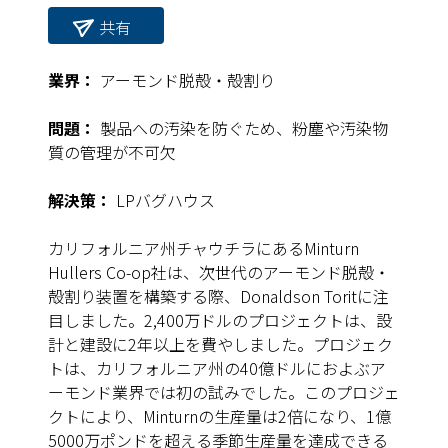
共有
業界：
アーモンド脱殻・殻割り
問題：
製品への汚染を防ぐため、粉塵や汚染物
質の管理が不可欠
解決策：
LPバグハウス
カリフォルニア州チャウチラにあるMinturn
Hullers Co-op社は、次世代のアーモンド脱殻・
殻割り装置を構築する際、Donaldson Toritに注
目しました。2,400万ドルのプロジェクトは、設
計と建設に2年以上を費やしました。プロジェク
トは、カリフォルニア州の40億ドルにおよぶア
ーモンド業界では初の試みでした。このプロジェ
クトにより、Minturnの生産量は2倍になり、1億
5000万ポンドを超える季節生産量を達成できる