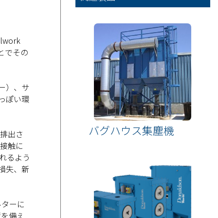
ork
とでその
ナー）、サ
っぽい環
バグハウス集塵機
排出さ
接触に
れるよう
損失、新
ルターに
積を備え