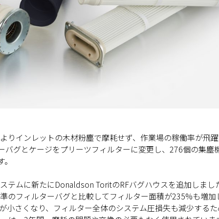
よりインレットの木材粉塵で摩耗せず、作業場の稼働率が飛躍
ーバグとケージをプリーツフィルターに変更し、276個の集塵
す。
に新たにDonaldson ToritのRFバグハウスを追加しま
準のフィルターバグと比較してフィルター面積が235%も増加
が小さくなり、フィルター全体のシステム圧損失も減少するた