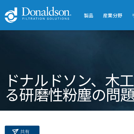
製品
産業分野
ドナルドソン、木
る研磨性粉塵の問
共有