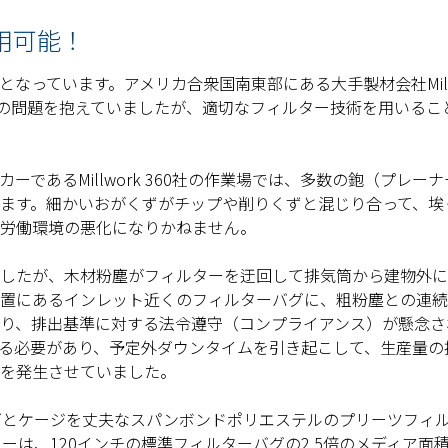
用可能！
っています。アメリカ合衆国南東部にある大手製材会社Millw
スの問題を抱えていましたが、適切なフィルター技術を用いるこ
であるMillwork 360社の作業場では、多数の鉋（プレー
ます。細かいおがくずがチップや削りくずと混じり合って、埃
労働環境の悪化になりかねません。
したが、木材粉塵がフィルターを迂回して排気筒から建物外に
置にあるインレット近くのフィルターバグに、粗粉塵との連続
り、排出基準に対する法令遵守（コンプライアンス）が懸念さ
る必要があり、予定外ダウンタイムを引き起こして、生産量の
トを発生させていました。
グとケージを丈夫なスパンボンドポリエステルのプリーツフィ
ーは、120インチの標準フィルターバグの2.5倍のメディア面