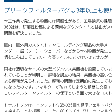
プリーツフィルターバグは3年以上も使
木工作業で発生する粉塵には研磨性があり、工場換気の課題とな
360社は、研磨性粉塵による深刻なダウンタイムと排出ガ
問題を解決しました。
屋内・屋外用カスタムドアやモールディング製品の大手メーカー
ンダー、鋸（ソー）、シェーパーなどから木材粉塵が発生し
境を生み出してしまい、有害レベルにまではいきませんが、
同社は適切なサイズの大型バグハウス集塵機を設置していま
れていることが判明し、詳細な調査の結果、集塵機の高い位
よる摩耗が見られました。摩耗の問題は定期的に発生してお
になったのです。フィルターが破れてしまうと頻繁に交換す
しいフィルターやフィルターの保守という面で大きなコス
ドナルドソンは、インレット付近の25個の標準フェルトバ
交換することを提案しました。80インチのプリーツフィルタ