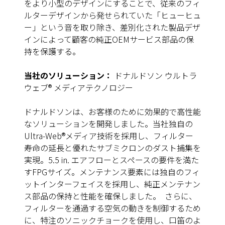
をより小型のデザインにすることで、従来のフィ
ルターデザインから発せられていた「ヒューヒュ
ー」という音を取り除き、差別化された製品デザ
インによって顧客の純正OEMサービス部品の保
持を保護する。
当社のソリューション：
ドナルドソン ウルトラ
ウェブ® メディアテクノロジー
ドナルドソンは、お客様のために効果的で高性能
なソリューションを開発しました。当社独自の
Ultra-Web®メディア技術を採用し、フィルター
寿命の延長と優れたサブミクロンのダスト捕集を
実現。5.5 in. エアフローとスペースの要件を満た
すFPGサイズ。メンテナンス要素には独自のフィ
ットインターフェイスを採用し、純正メンテナン
ス部品の保持と性能を確保しました。 さらに、
フィルターを通過する空気の動きを制御するため
に、特注のソニックチョークを使用し、口笛のよ