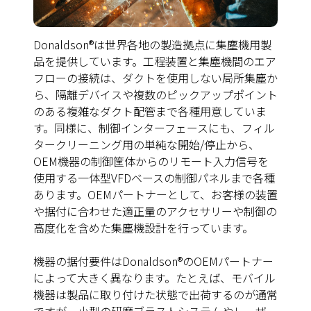
Donaldson®は世界各地の製造拠点に集塵機用製
品を提供しています。工程装置と集塵機間のエア
フローの接続は、ダクトを使用しない局所集塵か
ら、隔離デバイスや複数のピックアップポイント
のある複雑なダクト配管まで各種用意していま
す。同様に、制御インターフェースにも、フィル
タークリーニング用の単純な開始/停止から、
OEM機器の制御筐体からのリモート入力信号を
使用する一体型VFDベースの制御パネルまで各種
あります。OEMパートナーとして、お客様の装置
や据付に合わせた適正量のアクセサリーや制御の
高度化を含めた集塵機設計を行っています。
機器の据付要件はDonaldson®のOEMパートナー
によって大きく異なります。たとえば、モバイル
機器は製品に取り付けた状態で出荷するのが通常
ですが、小型の研磨ブラストシステムやレーザー