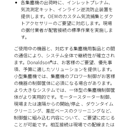
各集塵機の出荷時に、インレットプレナム、
気流測定キット、インライン逆流防止装置を
提供します。OEMのカスタム気流捕集とダク
トアクセサリーのご要望に対応します。現場
の据付業者が配管接続の標準作業を実施しま
す。
ご使用中の機器と、対応する集塵機用製品との間
の通信により、システム全体で継続性が確立され
ます。Donaldson®は、お客様のご要望、優先事
項、予算に適したソリューションを提供します。
小型集塵機では、集塵機のブロワー制御がお客様
の機器の制御筐体に必須になる場合があります。
より大きなシステムでは、一体型の集塵機制御筐
体がより実用的です。モータースターター制御、
現場または遠隔からの開始/停止 、ダウンタイム
クリーニング、差圧ベースのクリーニングなど、
制御盤に組み込む内容について、ご要望に応じる
ことが可能です。相互接続は現場での配線または