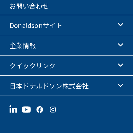
お問い合わせ
Donaldsonサイト
企業情報
Donaldsonライフサイエンス
Donaldsonオンラインストア
クイックリンク
企業情報
倫理・コンプライアンス
日本ドナルドソン株式会社
投資家情報
採用情報
サプライヤー情報
今すぐ応募
〒190-0022
サステナビリティ
グッズ
東京都立川市錦町1-8-7