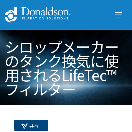
シロップメーカー
のタンク換気に使
用されるLifeTec™
フィルター
共有