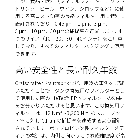
ーや、食品・飲料（ミネラルウォーター、ソフト
ドリンク、ビール、ワイン、シロップなど）に使
用する高コスト効率の最終フィルター用に特別に
設計されており、0.45 μm、1 μm、3 μm、
5 μm、10 μm、30 μmの捕捉率を達成します。4
つのサイズ（10、20、30、40インチ）をご用意
しており、すべてのフィルターハウジングに使用
できます。
高い安全性と長い耐久年数
Grafschafter Krautfabrikなど、用途の事例をご覧
いただくことで、タンク換気用のフィルターとし
て使用した際のLifeTec™ PP Nフィルターの効果
をお分かりいただけると思います。この換気用フ
ィルターは、12 Nm³～3,200 Nm³のスループッ
ト率に対して1 µmの捕捉率を達成するよう設計
されています。ポリプロピレン製フィルターメデ
ィアの構造は、内側に向かうにつれ繊維密度が高