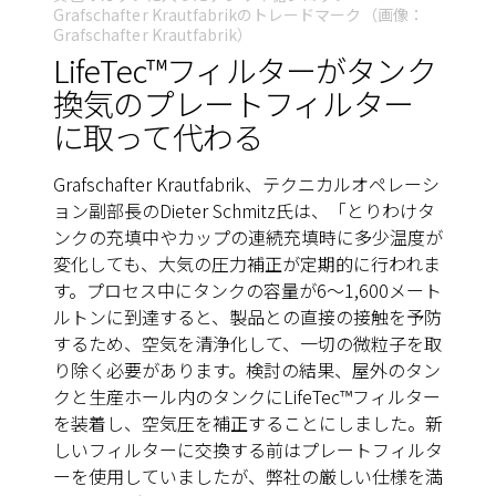
Grafschafter Krautfabrikのトレードマーク（画像：
Grafschafter Krautfabrik）
LifeTec™フィルターがタンク
換気のプレートフィルター
に取って代わる
Grafschafter Krautfabrik、テクニカルオペレーシ
ョン副部長のDieter Schmitz氏は、「とりわけタ
ンクの充填中やカップの連続充填時に多少温度が
変化しても、大気の圧力補正が定期的に行われま
す。プロセス中にタンクの容量が6～1,600メート
ルトンに到達すると、製品との直接の接触を予防
するため、空気を清浄化して、一切の微粒子を取
り除く必要があります。検討の結果、屋外のタン
クと生産ホール内のタンクにLifeTec™フィルター
を装着し、空気圧を補正することにしました。新
しいフィルターに交換する前はプレートフィルタ
ーを使用していましたが、弊社の厳しい仕様を満