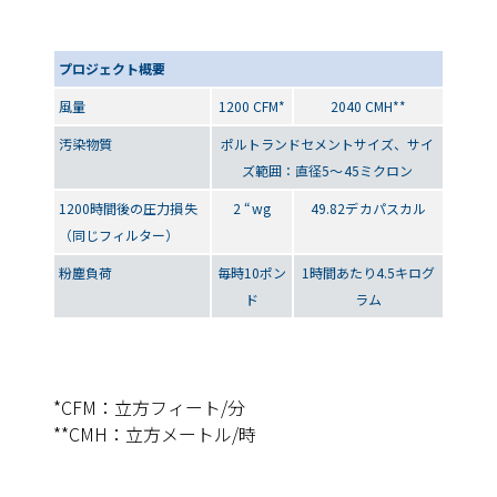
プロジェクト概要
風量
1200 CFM*
2040 CMH**
汚染物質
ポルトランドセメントサイズ、サイ
ズ範囲：直径5～45ミクロン
1200時間後の圧力損失
2 “wg
49.82デカパスカル
（同じフィルター）
粉塵負荷
毎時10ポン
1時間あたり4.5キログ
ド
ラム
*CFM：立方フィート/分
**CMH：立方メートル/時