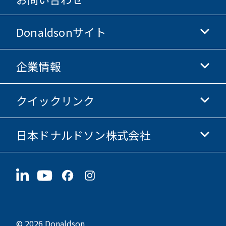
Donaldsonサイト
企業情報
Donaldsonライフサイエンス
Donaldsonオンラインストア
クイックリンク
企業情報
倫理・コンプライアンス
日本ドナルドソン株式会社
投資家情報
採用情報
サプライヤー情報
今すぐ応募
〒190-0022
サステナビリティ
グッズ
東京都立川市錦町1-8-7
© 2026 Donaldson