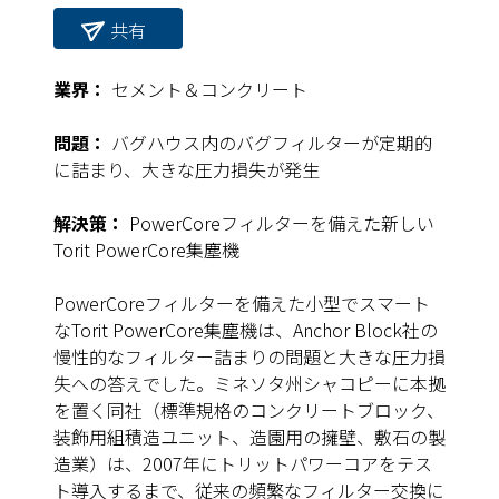
共有
業界：
セメント＆コンクリート
問題：
バグハウス内のバグフィルターが定期的
に詰まり、大きな圧力損失が発生
解決策：
PowerCoreフィルターを備えた新しい
Torit PowerCore集塵機
PowerCoreフィルターを備えた小型でスマート
なTorit PowerCore集塵機は、Anchor Block社の
慢性的なフィルター詰まりの問題と大きな圧力損
失への答えでした。ミネソタ州シャコピーに本拠
を置く同社（標準規格のコンクリートブロック、
装飾用組積造ユニット、造園用の擁壁、敷石の製
造業）は、2007年にトリットパワーコアをテス
ト導入するまで、従来の頻繁なフィルター交換に