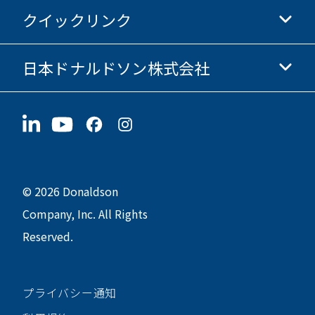
Donaldsonオンラインストア
クイックリンク
企業情報
倫理・コンプライアンス
日本ドナルドソン株式会社
投資家情報
採用情報
サプライヤー情報
今すぐ応募
〒190-0022
サステナビリティ
グッズ
東京都立川市錦町1-8-7
© 2026 Donaldson
Company, Inc. All Rights
Reserved.
プライバシー通知