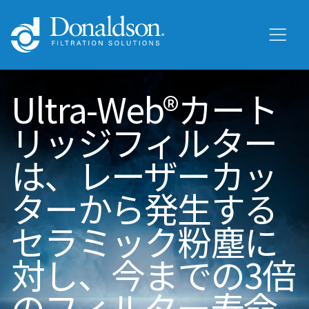
Ultra-Web®カート
リッジフィルター
は、レーザーカッ
ターから発生する
セラミック粉塵に
対し、今までの3倍
のフィルター寿命