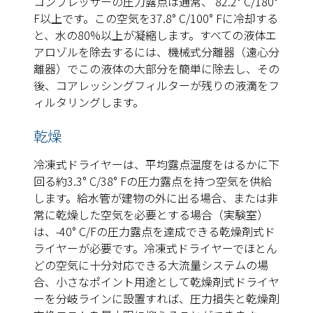
コンプレッサーの圧力露点は通常、 82.2° C/180°
F以上です。この空気を37.8° C/100° Fに冷却する
と、水の80%以上が凝縮します。すべての液体エ
アロゾルを除去するには、機械式分離器（遠心分
離器）でこの液体の大部分を簡単に除去し、その
後、コアレッシングフィルターが残りの液滴をフ
ィルタリングします。
乾燥
冷凍式ドライヤーは、平均露点温度をはるかに下
回る約3.3° C/38° Fの圧力露点を持つ空気を供給
します。給水管が建物の外に出る場合、または非
常に乾燥した空気を必要とする場合（実験室）
は、-40° C/Fの圧力露点を達成できる乾燥剤式ド
ライヤーが必要です。冷凍式ドライヤーでほとん
どの空気に十分対応できる大流量システムの場
合、小さなポイント用途として乾燥剤式ドライヤ
ーを分岐ラインに設置すれば、圧力損失と乾燥剤