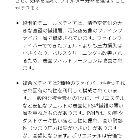
させ、効率を高め、フィルター寿命を延ばすこと
ができます。
段階的デニール
メディアは、清浄空気側の大
きな直径の繊維層、汚染空気側のファインフ
ァイバー層で構成されています。ファインフ
ァイバーでできたフェルトよりも圧力損失は
小さくなり、パルスクリーニングも改善され
るため、表面フィルトレーションは改善され
ます。
複合メディア
は2種類のファイバーが持つそれ
ぞれ固有の特性を利用して構成されていま
す。一般的な複合素材の1つに、ポリエステル
など安価なフェルトの表面にP84®繊維の薄い
層を重ねたものがあります。P84®は、効率や
ダストケーキ払い落とし性に優れ、高い耐熱
性（つまり圧力損失が小さい）があります
が、高額になります。ポリエステルは安価で