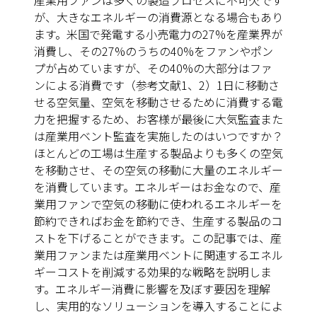
産業用ファンは多くの製造プロセスに不可欠です
が、大きなエネルギーの消費源となる場合もあり
ます。米国で発電する小売電力の27%を産業界が
消費し、その27%のうちの40%をファンやポン
プが占めていますが、その40%の大部分はファ
ンによる消費です（参考文献1、2）1日に移動さ
せる空気量、空気を移動させるために消費する電
力を把握するため、お客様が最後に大気監査また
は産業用ベント監査を実施したのはいつですか？
ほとんどの工場は生産する製品よりも多くの空気
を移動させ、その空気の移動に大量のエネルギー
を消費しています。エネルギーはお金なので、産
業用ファンで空気の移動に使われるエネルギーを
節約できればお金を節約でき、生産する製品のコ
ストを下げることができます。この記事では、産
業用ファンまたは産業用ベントに関連するエネル
ギーコストを削減する効果的な戦略を説明しま
す。エネルギー消費に影響を及ぼす要因を理解
し、実用的なソリューションを導入することによ