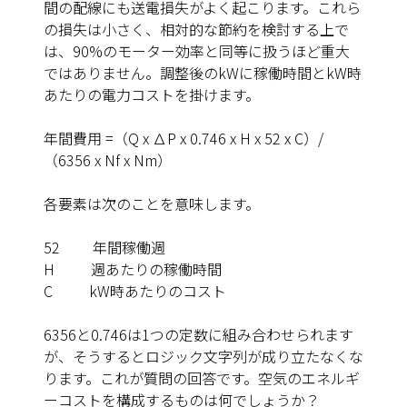
間の配線にも送電損失がよく起こります。これら
の損失は小さく、相対的な節約を検討する上で
は、90%のモーター効率と同等に扱うほど重大
ではありません。調整後のkWに稼働時間とkW時
あたりの電力コストを掛けます。
年間費用
=（Q x ∆P x 0.746 x H x 52 x C）/
（6356 x Nf x Nm）
各要素は次のことを意味します。
52
年間稼働週
H
週あたりの稼働時間
C
kW時あたりのコスト
6356と0.746は1つの定数に組み合わせられます
が、そうするとロジック文字列が成り立たなくな
ります。これが質問の回答です。空気のエネルギ
ーコストを構成するものは何でしょうか？