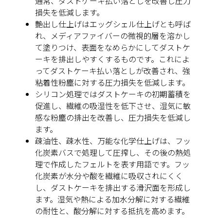
通常、ダストケーキ払い落としを改善し圧力
損失を低減します。
艶出し
仕上げ
はエッグシェル仕上げとも呼ば
れ、メディアファイバーの微視的層を溶かし
て塗りつけ、表面をなめらかにしてダストケ
ーキを排出しやすくするものです。これによ
ってダストケーキ払い落としが改善され、強
粘着性粉塵に対する圧力損失を低減します。
シリコン
処理ではダストケーキの初期蓄積を
促進し、繊維の吸湿性を低下させ、湿気に敏
感な粉塵の排出を改善し、圧力損失を低減し
ます。
疎油性、疎水性、万能な化学仕上げ
は、フッ
化炭素バスで処理して圧搾し、その後の熱処
理で作成したフェルトを表す用語です。フッ
化炭素が水分や酸を繊維に吸収されにくく
し、ダストケーキを排出する滑沢面を形成し
ます。湿気や熱による加水分解に対する繊維
の耐性と、酸分解に対する抵抗を高めます。