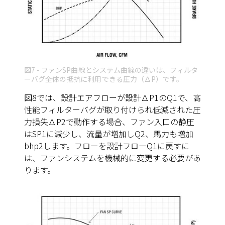
図7 - ファンSP曲線とシステム曲線の違いは、フィルタ
ーバグ全体の抵抗に利用できる圧力（∆P）です。
図8
では、設計エアフローが設計∆P1のQ1で、高
性能フィルターバグが取り付けられ低減された圧
力損失∆P2で動作する場合、ファン入口の静圧
はSP1に減少し、流量が増加しQ2、馬力も増加
bhp2します。フローを設計フローQ1に戻すに
は、ファンシステムを機械的に変更する必要があ
ります。