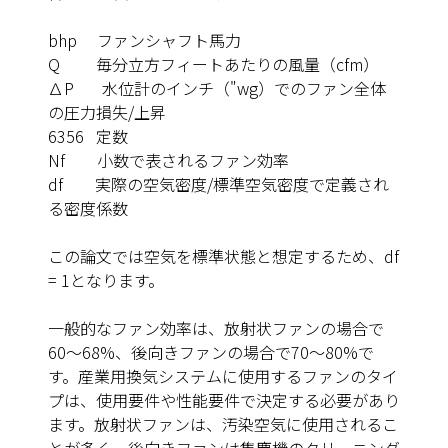
bhp
ファンシャフト馬力
Q
毎分立方フィートあたりの風量（cfm）
∆P
水位計のインチ（"wg）でのファン全体
の圧力損失/上昇
6356
定数
Nf
小数で表されるファン効率
df
実際の空気密度/標準空気密度で定義され
る密度係数
この論文では空気を標準状態と想定するため、df
= 1となります。
一般的なファン効率は、放射状ファンの場合で
60～68%、後向きファンの場合で70～80%で
す。産業用換気システムに使用するファンのタイ
プは、使用要件や性能要件で決定する必要があり
ます。放射状ファンは、汚染空気に使用されるこ