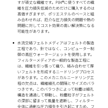
すが頑丈な繊維です。P84®に使うすべての繊
維を圧力損失低減のためだけに購入するのは
高価すぎますが、ポリエステルのベースと組
み合わせれば、厄介な圧力損失の問題や熱の
問題に対してコスト効果の高い解決策になる
可能性があります。
水流交絡フェルトメディア
はフェルトの製造
工程であり、針ではなく、コンピューター制
御の高圧ウォータージェットを使用します。
フィルターメディアの一般的な製造工程に
は、繊維を引っ張って織り、絡み合わせて厚
いフェルトを形成するニードリングプロセス
があります。このメカニカルニードリング工
程の欠点は、繊維細孔の間隔とサイズのバラ
つきです。このバラつきによって粉塵は細孔
構造を通過して移動し、粉塵粒子がフェルト
の深部に留まって風量を遮断し、フィルター
全体に過剰な圧力損失を引き起こすため、フ