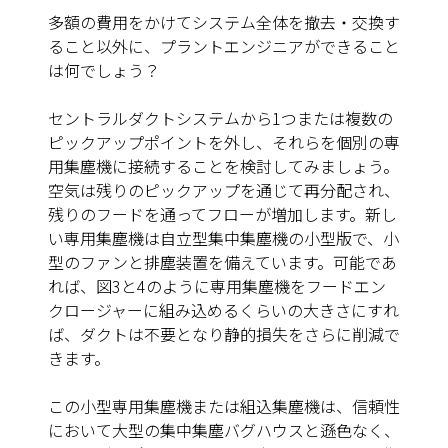
多額の費用をかけてシステム全体を撤去・交換す
ること以外に、プラントエンジニアができること
は何でしょう？
セントラルダクトシステムから1つまたは複数の
ピックアップポイントを外し、それらを個別の専
用集塵機に接続することを検討してみましょう。
空気は残りのピックアップを通じて再分配され、
残りのフードを通ってフローが増加します。新し
い専用集塵機は自立型集中集塵機の小型版で、小
型のファンと排塵装置を備えています。可能であ
れば、
図3と4
のように専用集塵機をフードエン
クロージャーに組み込めるくらいの大きさにすれ
ば、ダクトは不要となり静的損失をさらに削減で
きます。
この小型専用集塵機または組込集塵機は、信頼性
において大型の集中集塵バグハウスと遜色なく、