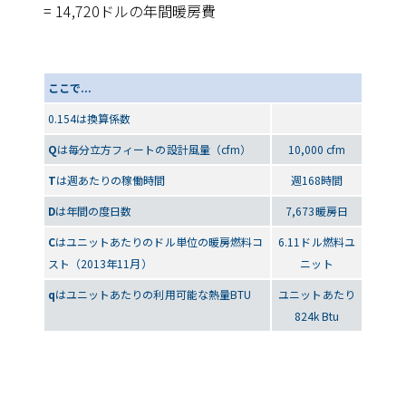
= 14,720ドルの年間暖房費
ここで...
0.154は換算係数
Q
は毎分立方フィートの設計風量（cfm）
10,000 cfm
T
は週あたりの稼働時間
週168時間
D
は年間の度日数
7,673暖房日
C
はユニットあたりのドル単位の暖房燃料コ
6.11ドル燃料ユ
スト（2013年11月）
ニット
q
はユニットあたりの利用可能な熱量BTU
ユニットあたり
824k Btu