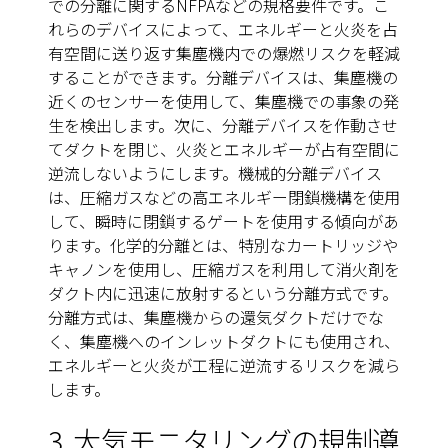
での分離に関するNFPAなどの規格要件です。こ
れらのデバイスによって、エネルギーと火炎を占
有空間に送り返す集塵機内での爆燃リスクを軽減
することができます。分離デバイスは、集塵機の
近くのセンサーを使用して、集塵機での事象の発
生を検出します。次に、分離デバイスを作動させ
てダクトを閉じ、火炎とエネルギーが占有空間に
逆流しないようにします。機械的分離デバイス
は、圧縮ガスなどの高エネルギー閉鎖機構を使用
して、瞬時に閉鎖するゲートを使用する傾向があ
ります。化学的分離とは、
特別なカートリッジや
キャノン
を使用し、圧縮ガスを利用して消火剤を
ダクト内に迅速に放射するという分離方式です。
分離方式は、集塵機からの還気ダクトだけでな
く、集塵機へのインレットダクトにも使用され、
エネルギーと火炎が工程に逆流するリスクを減ら
します。
3. 大気モニタリングの規制遵