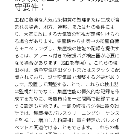
守要件：
工程に危険な大気汚染物質の処理または生成が含
まれる場合、地方、連邦、または州の要件によ
り、大気に放出する大気質の監視が義務付けられ
る場合があります。集塵機から排気中の粉塵負荷
をモニタリングし、集塵機の性能の記録を提供す
るには、アラーム付きの破損バグ検出器が必要に
なる場合があります（
図2
を参照）。これらの検
出器は、清浄空気排出ダクトまたはスタックに配
置されており、設計空気量で調整する必要があり
ます。設置して調整することで、これらの検出器
は監視だけでなく、集塵性能の恒久的な記録を作
成するために、粉塵負荷を一定間隔で記録するよ
うに設定も可能です。一部の破損バグ検出器の設
計では、集塵機のパルスクリーニングシーケンス
を監視し、増加した粉塵排出量を特定のパルスイ
ベントと関連付けることもできます。これらの構