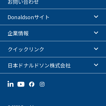
お問い合わせ
Donaldsonサイト
企業情報
Donaldsonライフサイエンス
Donaldsonオンラインストア
クイックリンク
企業情報
倫理・コンプライアンス
日本ドナルドソン株式会社
投資家情報
採用情報
サプライヤー情報
今すぐ応募
〒190-0022
サステナビリティ
グッズ
東京都立川市錦町1-8-7