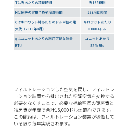
T
は週あたりの稼働時間
週168時間
H
は同等の定格全負荷冷却時間
293冷却時間
C
はキロワット時あたりのドル単位の電
キロワットあたり
気代（2013年8月）
0.0804ドル
q
はユニットあたりの利用可能な熱量
ユニットあたり
BTU
824k Btu
フィルトレーションした空気を戻し、フィルトレ
ーション装置から排出された空調空気を交換する
必要をなくすことで、必要な補給空気の暖房費と
冷房費が年間で合計16,000ドル弱節約できます。
この節約は、フィルトレーション装置が稼働して
いる限り毎年実現されます。