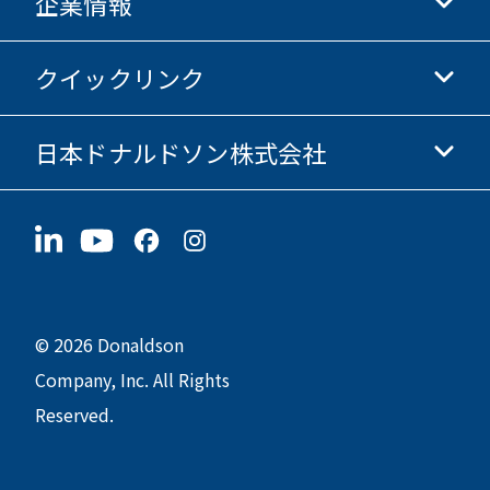
企業情報
Donaldsonライフサイエンス
Donaldsonオンラインストア
クイックリンク
企業情報
倫理・コンプライアンス
日本ドナルドソン株式会社
投資家情報
採用情報
サプライヤー情報
今すぐ応募
〒190-0022
サステナビリティ
グッズ
東京都立川市錦町1-8-7
© 2026 Donaldson
Company, Inc. All Rights
Reserved.