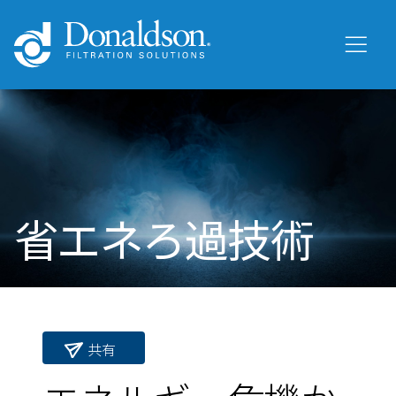
省エネろ過技術
共有