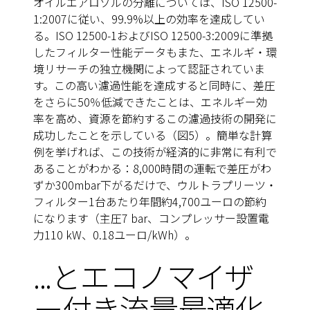
オイルエアロゾルの分離については、ISO 12500-
1:2007に従い、99.9%以上の効率を達成してい
る。ISO 12500-1およびISO 12500-3:2009に準拠
したフィルター性能データもまた、エネルギ・環
境リサーチの独立機関によって認証されていま
す。この高い濾過性能を達成すると同時に、差圧
をさらに50％低減できたことは、エネルギー効
率を高め、資源を節約するこの濾過技術の開発に
成功したことを示している（図5）。簡単な計算
例を挙げれば、この技術が経済的に非常に有利で
あることがわかる：8,000時間の運転で差圧がわ
ずか300mbar下がるだけで、ウルトラプリーツ・
フィルター1台あたり年間約4,700ユーロの節約
になります（主圧7 bar、コンプレッサー設置電
力110 kW、0.18ユーロ/kWh）。
...とエコノマイザ
ー付き流量最適化