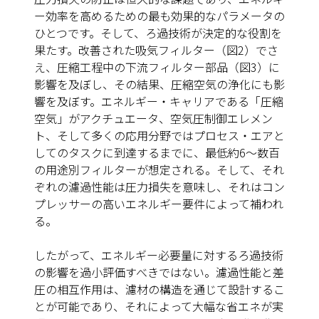
ー効率を高めるための最も効果的なパラメータの
ひとつです。そして、ろ過技術が決定的な役割を
果たす。改善された吸気フィルター（図2）でさ
え、圧縮工程中の下流フィルター部品（図3）に
影響を及ぼし、その結果、圧縮空気の浄化にも影
響を及ぼす。エネルギー・キャリアである「圧縮
空気」がアクチュエータ、空気圧制御エレメン
ト、そして多くの応用分野ではプロセス・エアと
してのタスクに到達するまでに、最低約6～数百
の用途別フィルターが想定される。そして、それ
ぞれの濾過性能は圧力損失を意味し、それはコン
プレッサーの高いエネルギー要件によって補われ
る。
したがって、エネルギー必要量に対するろ過技術
の影響を過小評価すべきではない。濾過性能と差
圧の相互作用は、濾材の構造を通じて設計するこ
とが可能であり、それによって大幅な省エネが実