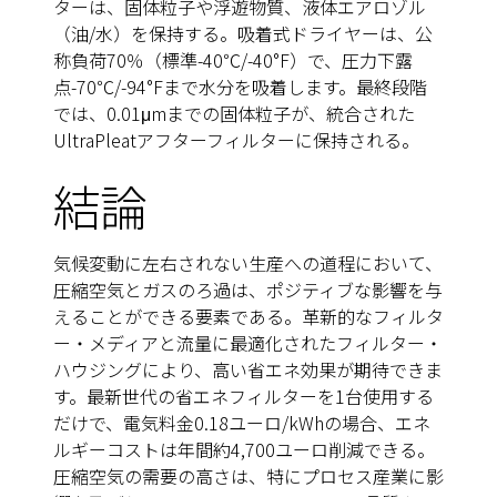
ターは、固体粒子や浮遊物質、液体エアロゾル
（油/水）を保持する。吸着式ドライヤーは、公
称負荷70％（標準-40℃/-40°F）で、圧力下露
点-70℃/-94°Fまで水分を吸着します。最終段階
では、0.01μmまでの固体粒子が、統合された
UltraPleatアフターフィルターに保持される。
結論
気候変動に左右されない生産への道程において、
圧縮空気とガスのろ過は、ポジティブな影響を与
えることができる要素である。革新的なフィルタ
ー・メディアと流量に最適化されたフィルター・
ハウジングにより、高い省エネ効果が期待できま
す。最新世代の省エネフィルターを1台使用する
だけで、電気料金0.18ユーロ/kWhの場合、エネ
ルギーコストは年間約4,700ユーロ削減できる。
圧縮空気の需要の高さは、特にプロセス産業に影