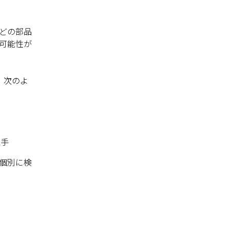
どの部品
可能性が
、次のよ
継手
て個別に検