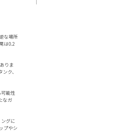
逆な場所
は0.2
ありま
タンク、
る可能性
たなガ
リングに
ップやシ