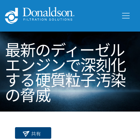
最新のディーゼル
エンジンで深刻化
する硬質粒子汚染
の脅威
共有