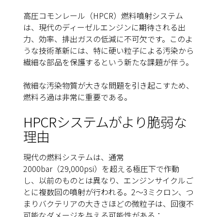
高圧コモンレール（HPCR）燃料噴射システム
は、現代のディーゼルエンジンに期待される出
力、効率、排出ガスの低減に不可欠です。このよ
うな技術革新には、特に硬い粒子による汚染から
繊細な部品を保護するという新たな課題が伴う。
微細な汚染物質が大きな問題を引き起こすため、
燃料ろ過は非常に重要である。
HPCRシステムがより脆弱な
理由
現代の燃料システムは、通常
2000bar（29,000psi）を超える極圧下で作動
し、以前のものとは異なり、エンジンサイクルご
とに複数回の噴射が行われる。2～3ミクロン、つ
まりバクテリアの大きさほどの微粒子は、回復不
可能なダメージを与える可能性がある：