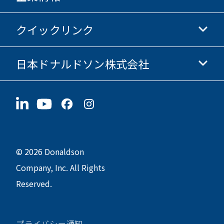
Donaldsonオンラインストア
クイックリンク
企業情報
倫理・コンプライアンス
日本ドナルドソン株式会社
投資家情報
採用情報
サプライヤー情報
今すぐ応募
〒190-0022
サステナビリティ
グッズ
東京都立川市錦町1-8-7
© 2026 Donaldson
Company, Inc. All Rights
Reserved.
プライバシー通知