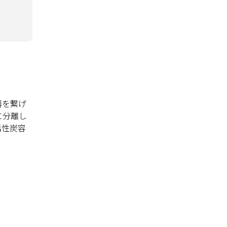
器を繋げ
に分離し
活性炭容