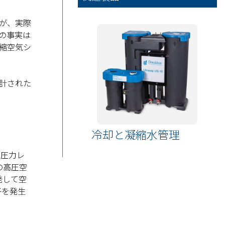
が、実際
の事実は
縮空気シ
計された
冷却と凝縮水管理
、圧力レ
の高圧空
発して空
子を発生