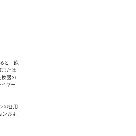
ると、飽
液または
交換器の
ライヤー
ンの各用
ョンおよ