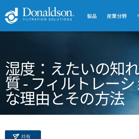
製品
産業分野
湿度：えたいの知
質 - フィルトレー
な理由とその方法
共有