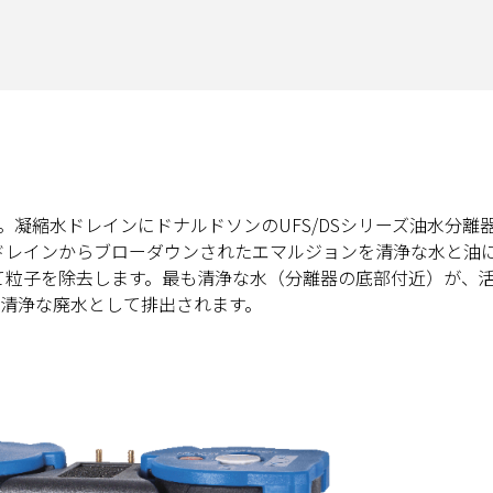
凝縮水ドレインにドナルドソンのUFS/DSシリーズ油水分離
水ドレインからブローダウンされたエマルジョンを清浄な水と油
して粒子を除去します。最も清浄な水（分離器の底部付近）が、
清浄な廃水として排出されます。