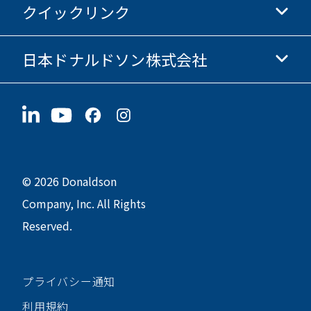
クイックリンク
企業情報
倫理・コンプライアンス
日本ドナルドソン株式会社
投資家情報
採用情報
サプライヤー情報
今すぐ応募
〒190-0022
サステナビリティ
グッズ
東京都立川市錦町1-8-7
© 2026 Donaldson
Company, Inc. All Rights
Reserved.
プライバシー通知
利用規約