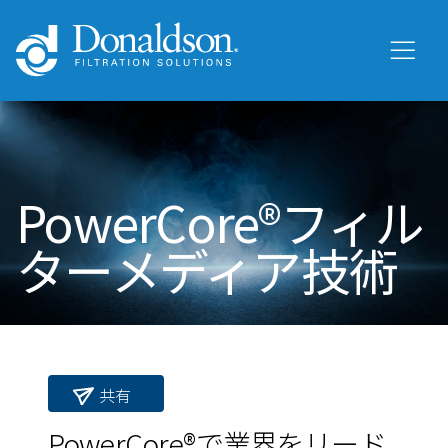
PowerCore®フィル
ターメディア技術
共有
PowerCore®で業界をリード