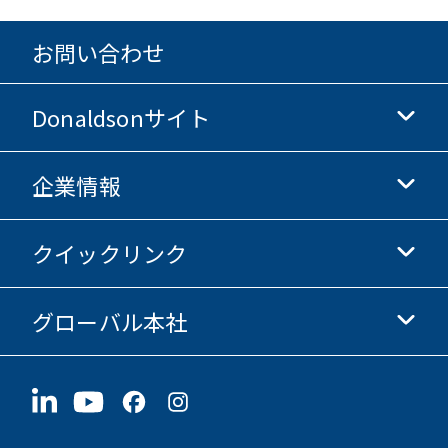
お問い合わせ
Donaldsonサイト
企業情報
Donaldsonライフサイエンス
Donaldsonオンラインストア
クイックリンク
企業情報
倫理・コンプライアンス
グローバル本社
投資家情報
採用情報
サプライヤー情報
今すぐ応募
1400 W 94th Street
サステナビリティ
グッズ