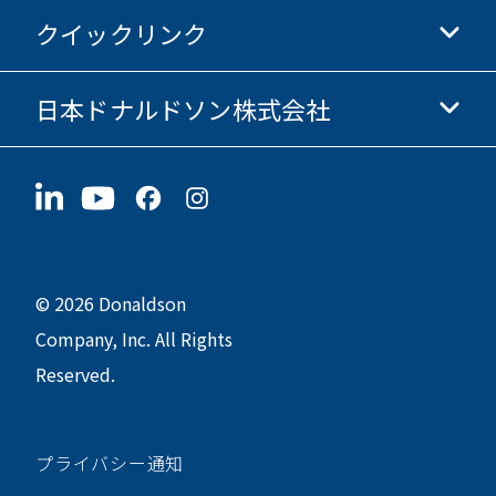
Donaldsonオンラインストア
クイックリンク
企業情報
倫理・コンプライアンス
日本ドナルドソン株式会社
投資家情報
採用情報
サプライヤー情報
今すぐ応募
〒190-0022
サステナビリティ
グッズ
東京都立川市錦町1-8-7
© 2026 Donaldson
Company, Inc. All Rights
Reserved.
プライバシー通知