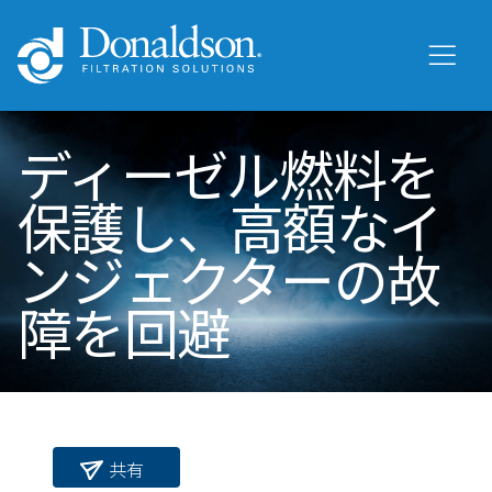
ディーゼル燃料を
保護し、高額なイ
ンジェクターの故
障を回避
共有