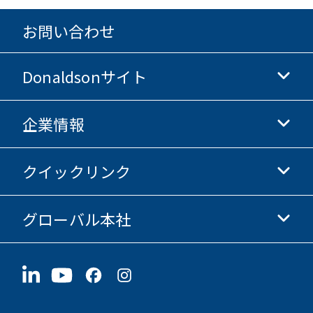
お問い合わせ
Donaldsonサイト
企業情報
Donaldsonライフサイエンス
Donaldsonオンラインストア
クイックリンク
企業情報
倫理・コンプライアンス
グローバル本社
投資家情報
採用情報
サプライヤー情報
今すぐ応募
1400 W 94th Street
サステナビリティ
グッズ
Bloomington, MN