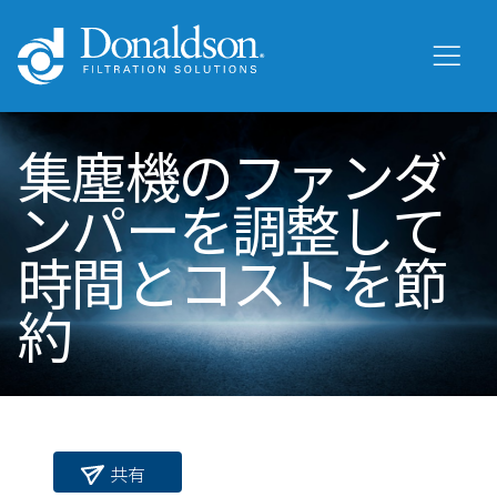
集塵機のファンダ
ンパーを調整して
時間とコストを節
約
共有