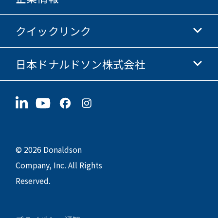
Donaldsonオンラインストア
クイックリンク
企業情報
倫理・コンプライアンス
日本ドナルドソン株式会社
投資家情報
採用情報
サプライヤー情報
今すぐ応募
〒190-0022
サステナビリティ
グッズ
東京都立川市錦町1-8-7
© 2026 Donaldson
Company, Inc. All Rights
Reserved.