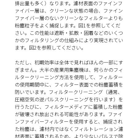
排出量も多く）なります。濾材表面のファインフ
ァイバー層は、クリーンな状態の場合、ファイン
ファイバー層のないクリーンなフィルターよりも
粉塵粒子をよく捕捉します。
図1
を参照してくだ
さい。この性能は
遮断・拡散・固着
などのいくつ
かのフィルタリングの仕組みにより実現されてい
ます。
図2
を参照してください。
ただし、初期効率は全体で見ればほんの一部にす
ぎません。大半の産業用集塵機は、何らかのフィ
ルタークリーニング方法を使用して、フィルター
の使用期間中に、フィルター表面での粉塵蓄積を
防いでいます。フィルタークリーニング（通常、
圧縮空気の逆パルスクリーニングを行います）を
行うたびに、フィルターメディアに蓄積した粉塵
が破壊され放出される可能性があります。ファイ
ンファイバーフィルターを使用すると、捕捉され
た粉塵は、濾材内ではなくフィルトレーション濾
材表面に蓄積されるため、より少ないパルスで除