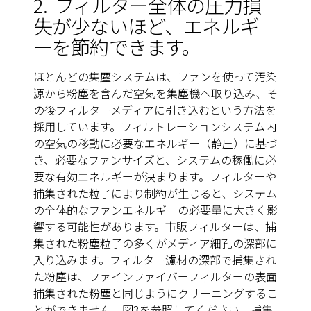
2.
フィルター全体の圧力損
失が少ないほど、エネルギ
ーを節約できます
。
ほとんどの集塵システムは、ファンを使って汚染
源から粉塵を含んだ空気を集塵機へ取り込み、そ
の後フィルターメディアに引き込むという方法を
採用しています。フィルトレーションシステム内
の空気の移動に必要なエネルギー（静圧）に基づ
き、必要なファンサイズと、システムの稼働に必
要な有効エネルギーが決まります。フィルターや
捕集された粒子により制約が生じると、システム
の全体的なファンエネルギーの必要量に大きく影
響する可能性があります。市販フィルターは、捕
集された粉塵粒子の多くがメディア細孔の深部に
入り込みます。フィルター濾材の深部で捕集され
た粉塵は、ファインファイバーフィルターの表面
捕集された粉塵と同じようにクリーニングするこ
とができません。
図3を参照してください
。捕集