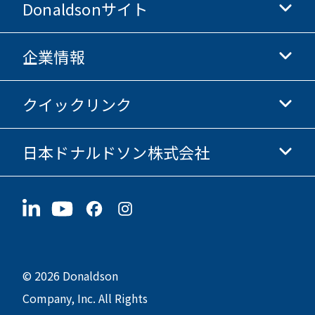
Donaldsonサイト
企業情報
Donaldsonライフサイエンス
Donaldsonオンラインストア
クイックリンク
企業情報
倫理・コンプライアンス
日本ドナルドソン株式会社
投資家情報
採用情報
サプライヤー情報
今すぐ応募
〒190-0022
サステナビリティ
グッズ
東京都立川市錦町1-8-7
© 2026 Donaldson
Company, Inc. All Rights