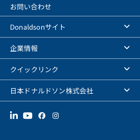
お問い合わせ
Donaldsonサイト
企業情報
Donaldsonライフサイエンス
Donaldsonオンラインストア
クイックリンク
企業情報
倫理・コンプライアンス
日本ドナルドソン株式会社
投資家情報
採用情報
サプライヤー情報
今すぐ応募
〒190-0022
サステナビリティ
グッズ
東京都立川市錦町1-8-7