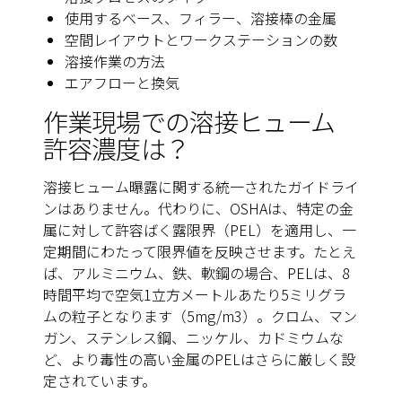
使用するベース、フィラー、溶接棒の金属
空間レイアウトとワークステーションの数
溶接作業の方法
エアフローと換気
作業現場での
溶接ヒューム
許容濃度は？
溶接ヒューム曝露に関する
統一された
ガイドライ
ンはありません。代わりに、OSHAは、特定の金
属に対して許容ばく露限界（PEL）を適用し、一
定期間にわたって限界値を反映させます。たとえ
ば、アルミニウム、鉄、軟鋼の場合、PELは、8
時間平均で空気1立方メートルあたり5ミリグラ
ムの粒子となります（5mg/m3）。クロム、マン
ガン、ステンレス鋼、ニッケル、カドミウムな
ど、より毒性の高い金属のPELはさらに厳しく設
定されています。