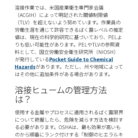
溶接作業では、米国産業衛生専門家会議
（ACGIH）によって明記された閾値制限値
（TLV）を超えないよう努めています。作業員の
労働生涯を通じて許容できるばく露レベルの
推定
値
は、現在の科学的研究に基づいており、PELよ
りも低い可能性があります。PELやTLVの参照資
料として、国立労働安全衛生研究所（NIOSH）
が発行している
Pocket Guide to Chemical
Hazards
があります。ただし、州や地域によって
はその他に追加条件がある場合があります。
溶接ヒュームの管理方法
は？
使用する金属やプロセスに適用されるばく露限界
について把握したら、危険を減らす方法を検討す
る必要があります。OSHAは、最も効果が高いも
のから順番にランク付けする「制御のヒエラルキ