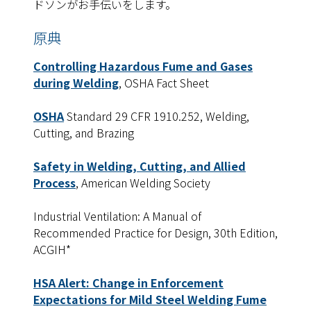
ドソンがお手伝いをします。
原典
C
ontrolling Hazardous Fume and Gases
during Welding
,
OSHA Fact Sheet
OSHA
Standard 29 CFR 1910.252, Welding,
Cutting, and Brazing
Safety in Welding, Cutting, and Allied
Process
, American Welding Society
Industrial Ventilation: A Manual of
Recommended Practice for Design
, 30th Edition,
ACGIH*
HSA Alert: Change in Enforcement
Expectations for Mild Steel Welding Fume