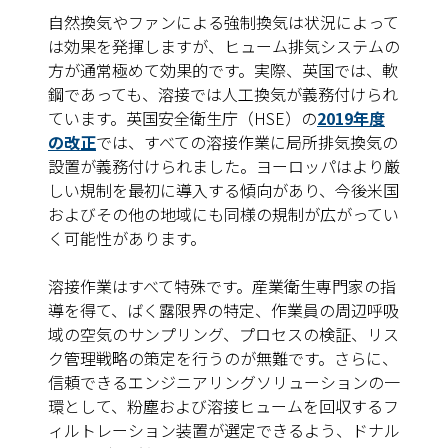
自然換気やファンによる強制換気は状況によって
は効果を発揮しますが、ヒューム排気システムの
方が通常極めて効果的です。実際、英国では、軟
鋼であっても、溶接では人工換気が義務付けられ
ています。英国安全衛生庁（HSE）の
2019年度
の改正
では、
すべて
の溶接作業に局所排気換気の
設置が義務付けられました。ヨーロッパはより厳
しい規制を最初に導入する傾向があり、今後米国
およびその他の地域にも同様の規制が広がってい
く可能性があります。
溶接作業はすべて特殊です。産業衛生専門家の指
導を得て、ばく露限界の特定、作業員の周辺呼吸
域の空気のサンプリング、プロセスの検証、リス
ク管理戦略の策定を行うのが無難です。さらに、
信頼できるエンジニアリングソリューションの一
環として、粉塵および溶接ヒュームを回収するフ
ィルトレーション装置が選定できるよう、ドナル