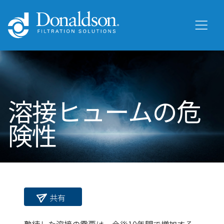
溶接ヒュームの危
険性
共有