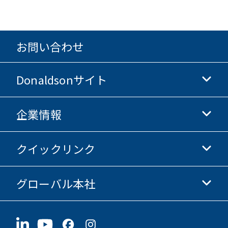
お問い合わせ
Donaldsonサイト
企業情報
Donaldsonライフサイエンス
Donaldsonオンラインストア
クイックリンク
企業情報
倫理・コンプライアンス
グローバル本社
投資家情報
採用情報
サプライヤー情報
今すぐ応募
1400 W 94th Street
サステナビリティ