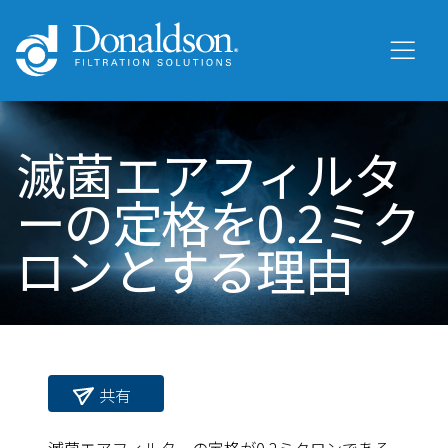
滅菌エアフィルタ
ーの定格を0.2ミク
ロンとする理由
共有