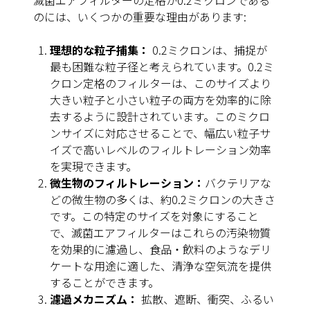
滅菌エアフィルターの定格が0.2ミクロンである
のには、いくつかの重要な理由があります:
理想的な粒子捕集：
0.2ミクロンは、捕捉が
最も困難な粒子径と考えられています。0.2ミ
クロン定格のフィルターは、このサイズより
大きい粒子と小さい粒子の両方を効率的に除
去するように設計されています。このミクロ
ンサイズに対応させることで、幅広い粒子サ
イズで高いレベルのフィルトレーション効率
を実現できます。
微生物のフィルトレーション：
バクテリアな
どの微生物の多くは、約0.2ミクロンの大きさ
です。この特定のサイズを対象にすること
で、滅菌エアフィルターはこれらの汚染物質
を効果的に濾過し、食品・飲料のようなデリ
ケートな用途に適した、清浄な空気流を提供
することができます。
濾過メカニズム：
拡散、遮断、衝突、ふるい