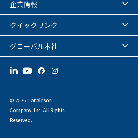
企業情報
Donaldsonライフサイエンス
Donaldsonオンラインストア
クイックリンク
企業情報
倫理・コンプライアンス
グローバル本社
投資家情報
採用情報
サプライヤー情報
今すぐ応募
1400 W 94th Street
サステナビリティ
グッズ
Bloomington, MN
55431
© 2026 Donaldson
Company, Inc. All Rights
Reserved.