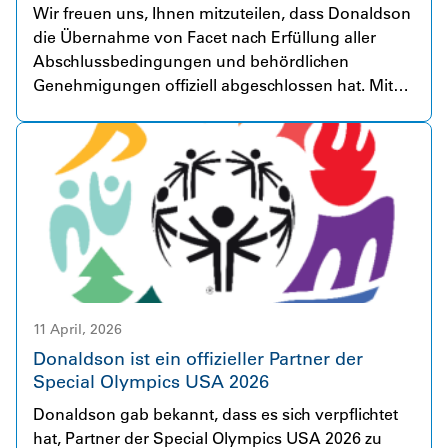
Wir freuen uns, Ihnen mitzuteilen, dass Donaldson
die Übernahme von Facet nach Erfüllung aller
Abschlussbedingungen und behördlichen
Genehmigungen offiziell abgeschlossen hat. Mit
mehr als 80 Jahren Erfahrung ist Facet ein weltweit
anerkanntes Unternehmen für Kraftstoff- und
Flüssigkeitsfiltrationslösungen für
anspruchsvollste Anwendungen. Das
Unternehmen beschäftigt über 230 engagierte
Mitarbeitende in sieben Ländern und bedient vor
allem Kunden aus den Bereichen Luft- und
Raumfahrt sowie Verteidigung, Energieerzeugung
und Hydraulik. Donaldson und Facet verbindet das
gemeinsame Ziel, innovative, hochwertige
11 April, 2026
Filtrationsprodukte anzubieten, die durch einen
Donaldson ist ein offizieller Partner der
hervorragenden Service unterstützt werden. Diese
Special Olympics USA 2026
Übernahme stellt einen wichtigen Schritt zur
Donaldson gab bekannt, dass es sich verpflichtet
Beschleunigung des Wachstums von Donaldson
hat, Partner der Special Olympics USA 2026 zu
Industrial Solutions dar. Das breite und