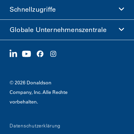
Donaldson-Shop
Schnellzugriffe
Unternehmensinformationen
Ethik und Compliance
Globale Unternehmenszentrale
Investoren
Karriere
Lieferanten
Jetzt bewerben
1400 W 94th Street
Nachhaltigkeit
Merchandise
Bloomington, MN
55431
© 2026 Donaldson
Company, Inc. Alle Rechte
vorbehalten.
Datenschutzerklärung