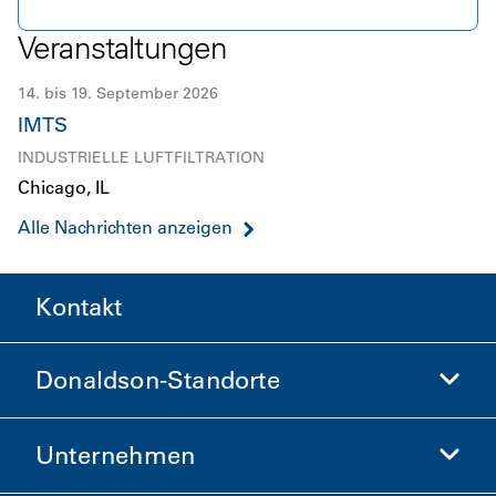
Börse läuteten.
Veranstaltungen
14. bis 19. September 2026
IMTS
INDUSTRIELLE LUFTFILTRATION
Chicago, IL
Alle Nachrichten anzeigen
Kontakt
Donaldson-Standorte
Unternehmen
Donaldson Life Sciences