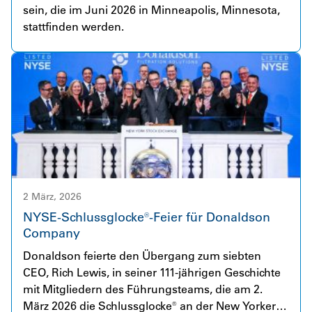
sein, die im Juni 2026 in Minneapolis, Minnesota,
komplementäre Produktportfolio von Facet fügt
stattfinden werden.
sich nahtlos in das bestehende Angebot von
Donaldson ein und schafft damit große Chancen
für Zusammenarbeit, Innovation und langfristigen
Mehrwert für unsere Kunden.
2 März, 2026
NYSE-Schlussglocke®-Feier für Donaldson
Company
Donaldson feierte den Übergang zum siebten
CEO, Rich Lewis, in seiner 111-jährigen Geschichte
mit Mitgliedern des Führungsteams, die am 2.
März 2026 die Schlussglocke® an der New Yorker