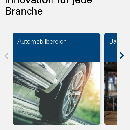
Branche
Automobilbereich
Bauge