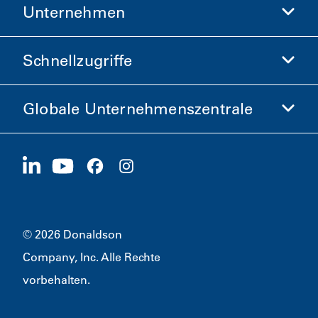
Unternehmen
Donaldson Life Sciences
Donaldson-Shop
Schnellzugriffe
Unternehmensinformationen
Ethik und Compliance
Globale Unternehmenszentrale
Investoren
Karriere
Lieferanten
Jetzt bewerben
1400 W 94th Street
Nachhaltigkeit
Merchandise
Bloomington, MN
55431
© 2026 Donaldson
Company, Inc. Alle Rechte
vorbehalten.