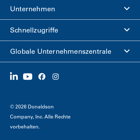
Unternehmen
Donaldson Life Sciences
Donaldson-Shop
Schnellzugriffe
Unternehmensinformationen
Ethik und Compliance
Globale Unternehmenszentrale
Investoren
Karriere
Lieferanten
Jetzt bewerben
1400 W 94th Street
Nachhaltigkeit
Merchandise
Bloomington, MN
55431
© 2026 Donaldson
Company, Inc. Alle Rechte
vorbehalten.