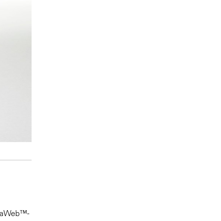
phaWeb™-