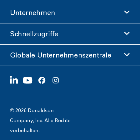
Unternehmen
Donaldson Life Sciences
Donaldson-Shop
Schnellzugriffe
Unternehmensinformationen
Ethik und Compliance
Globale Unternehmenszentrale
Investoren
Karriere
Lieferanten
Jetzt bewerben
1400 W 94th Street
Nachhaltigkeit
Merchandise
Bloomington, MN
55431
© 2026 Donaldson
Company, Inc. Alle Rechte
vorbehalten.