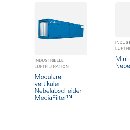
INDUST
LUFTFI
Mini
INDUSTRIELLE
Nebe
LUFTFILTRATION
Modularer
vertikaler
Nebelabscheider
MediaFilter™