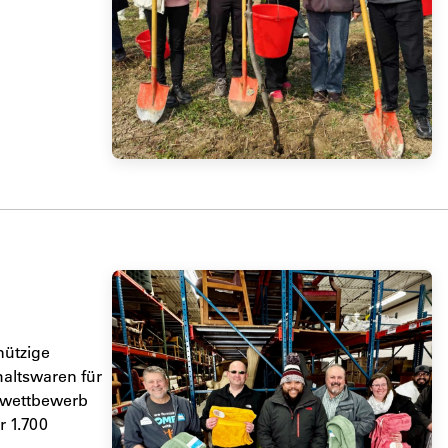
nützige
altswaren für
enwettbewerb
r 1.700