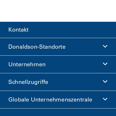
Kontakt
Donaldson-Standorte
Unternehmen
Donaldson Life Sciences
Donaldson-Shop
Schnellzugriffe
Unternehmensinformationen
Ethik und Compliance
Globale Unternehmenszentrale
Investoren
Karriere
Lieferanten
Jetzt bewerben