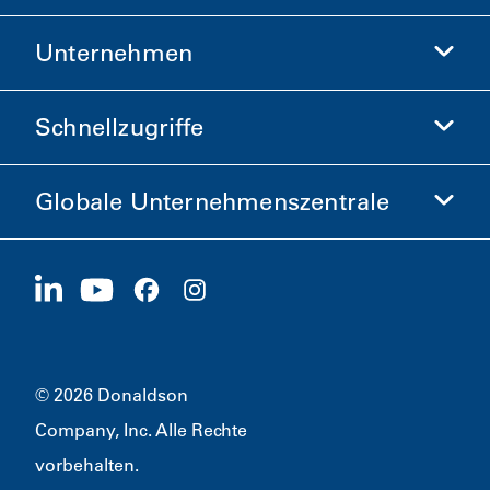
Unternehmen
Donaldson Life Sciences
Donaldson-Shop
Schnellzugriffe
Unternehmensinformationen
Ethik und Compliance
Globale Unternehmenszentrale
Investoren
Karriere
Lieferanten
Jetzt bewerben
1400 W 94th Street
Nachhaltigkeit
Merchandise
Bloomington, MN
55431
© 2026 Donaldson
Company, Inc. Alle Rechte
vorbehalten.