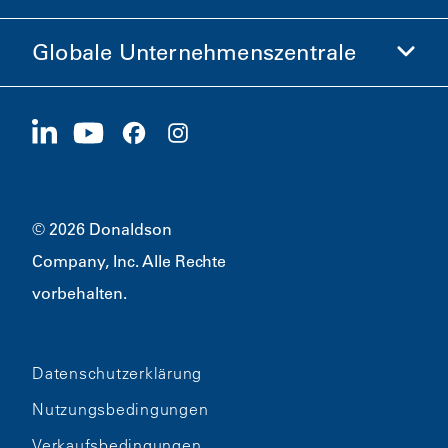
Ethik und Compliance
Globale Unternehmenszentrale
Investoren
Karriere
Lieferanten
Jetzt bewerben
1400 W 94th Street
Nachhaltigkeit
Merchandise
Bloomington, MN
55431
© 2026 Donaldson
Company, Inc. Alle Rechte
vorbehalten.
Datenschutzerklärung
Nutzungsbedingungen
Verkaufsbedingungen