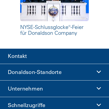
NYSE-Schlussglocke®-Feier
für Donaldson Company
Kontakt
Donaldson-Standorte
Unternehmen
Donaldson Life Sciences
Donaldson-Shop
Schnellzugriffe
Unternehmensinformationen